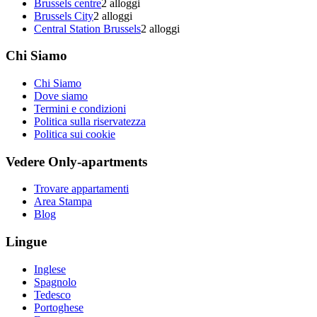
Brussels centre
2 alloggi
Brussels City
2 alloggi
Central Station Brussels
2 alloggi
Chi Siamo
Chi Siamo
Dove siamo
Termini e condizioni
Politica sulla riservatezza
Politica sui cookie
Vedere Only-apartments
Trovare appartamenti
Area Stampa
Blog
Lingue
Inglese
Spagnolo
Tedesco
Portoghese