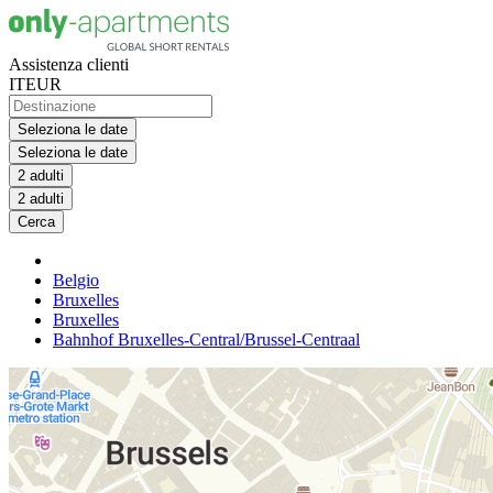
Assistenza clienti
IT
EUR
Seleziona le date
Seleziona le date
2 adulti
2 adulti
Cerca
Belgio
Bruxelles
Bruxelles
Bahnhof Bruxelles-Central/Brussel-Centraal