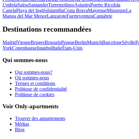
Umbría
Salou
Santander
Torremolinos
Asturies
Puerto Rico
Isla
Canela
Playa del Inglés
Islantilla
Costa Brava
Majorque
Minorque
La
Manga del Mar Menor
Lanzarote
Fuerteventura
Cantabrie
Destinations recommandées
Madrid
Vienne
Bruges
Brussels
Prague
Berlin
Munich
Barcelone
Séville
P
York
Copenhague
Istanbul
Italie
États-Unis
Qui sommes-nous
Qui sommes-nous?
Où sommes-nous
Termes et conditions
Politique de confidentialité
Politique de cookies
Voir Only-apartments
Trouver des appartements
Médias
Blog