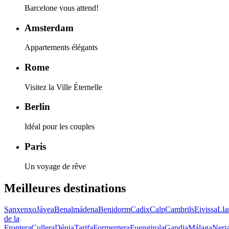
Barcelone vous attend!
Amsterdam
Appartements élégants
Rome
Visitez la Ville Éternelle
Berlin
Idéal pour les couples
Paris
Un voyage de rêve
Meilleures destinations
Sanxenxo
Jávea
Benalmádena
Benidorm
Cadix
Calp
Cambrils
Eivissa
Lla
de la
Frontera
Cullera
Dénia
Tarifa
Formentera
Fuengirola
Gandia
Málaga
Nerj