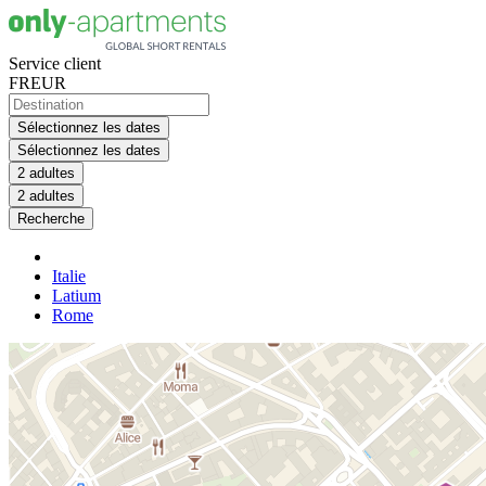
Service client
FR
EUR
Sélectionnez les dates
Sélectionnez les dates
2 adultes
2 adultes
Recherche
Italie
Latium
Rome