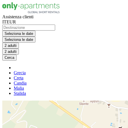
Assistenza clienti
IT
EUR
Seleziona le date
Seleziona le date
2 adulti
2 adulti
Cerca
Grecia
Creta
Candia
Malia
Stalida