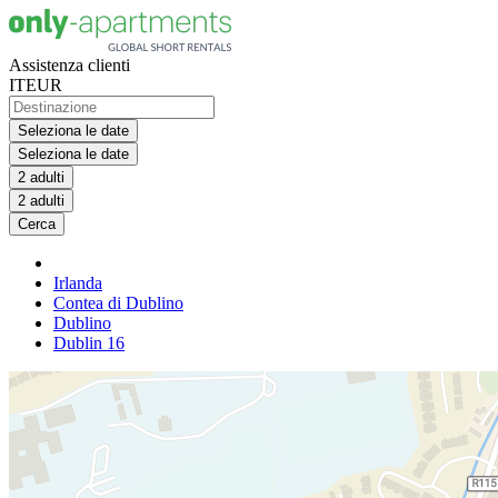
Assistenza clienti
IT
EUR
Seleziona le date
Seleziona le date
2 adulti
2 adulti
Cerca
Irlanda
Contea di Dublino
Dublino
Dublin 16