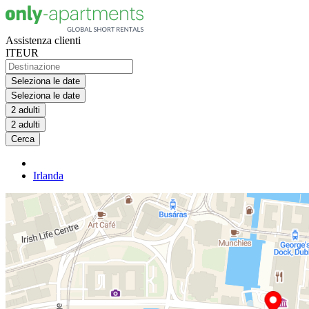
Assistenza clienti
IT
EUR
Seleziona le date
Seleziona le date
2 adulti
2 adulti
Cerca
Irlanda