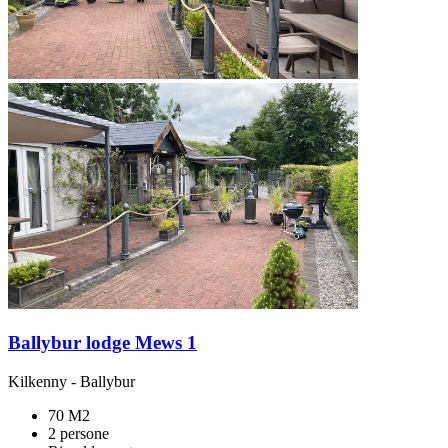
Ballybur lodge Mews 1
Kilkenny
-
Ballybur
70 M2
2 persone