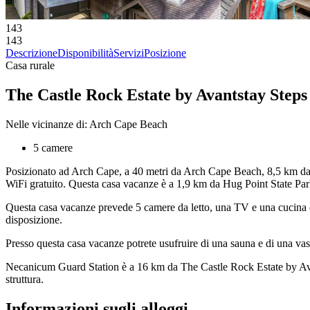
143
143
Descrizione
Disponibilità
Servizi
Posizione
Casa rurale
The Castle Rock Estate by Avantstay Ste
Nelle vicinanze di: Arch Cape Beach
5 camere
Posizionato ad Arch Cape, a 40 metri da Arch Cape Beach, 8,5 km da 
WiFi gratuito. Questa casa vacanze è a 1,9 km da Hug Point State Pa
Questa casa vacanze prevede 5 camere da letto, una TV e una cucina con
disposizione.
Presso questa casa vacanze potrete usufruire di una sauna e di una va
Necanicum Guard Station è a 16 km da The Castle Rock Estate by Avan
struttura.
Informazioni sugli alloggi