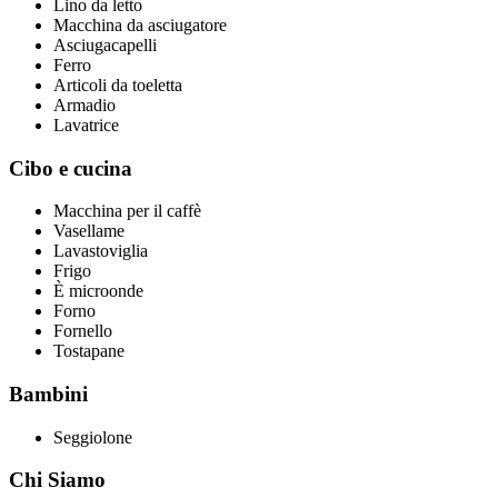
Lino da letto
Macchina da asciugatore
Asciugacapelli
Ferro
Articoli da toeletta
Armadio
Lavatrice
Cibo e cucina
Macchina per il caffè
Vasellame
Lavastoviglia
Frigo
È microonde
Forno
Fornello
Tostapane
Bambini
Seggiolone
Chi Siamo