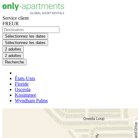
Service client
FR
EUR
Sélectionnez les dates
Sélectionnez les dates
2 adultes
2 adultes
Recherche
États-Unis
Floride
Osceola
Kissimmee
Wyndham Palms