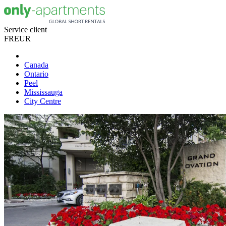
Service client
FR
EUR
Canada
Ontario
Peel
Mississauga
City Centre