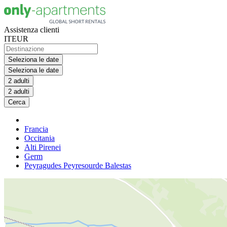
Assistenza clienti
IT
EUR
Seleziona le date
Seleziona le date
2 adulti
2 adulti
Cerca
Francia
Occitania
Alti Pirenei
Germ
Peyragudes Peyresourde Balestas