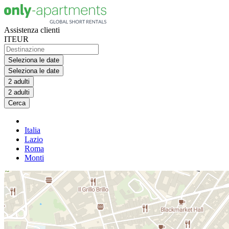
Assistenza clienti
IT
EUR
Seleziona le date
Seleziona le date
2 adulti
2 adulti
Cerca
Italia
Lazio
Roma
Monti