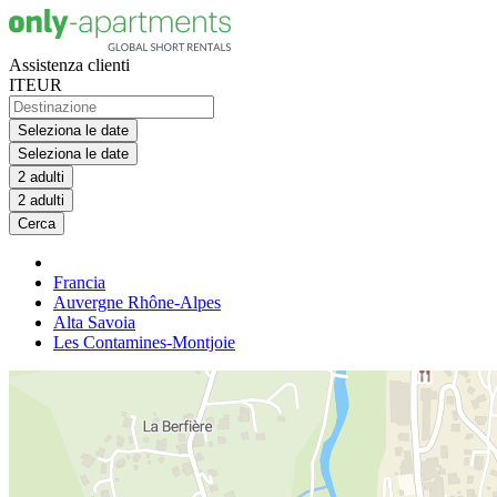
Assistenza clienti
IT
EUR
Seleziona le date
Seleziona le date
2 adulti
2 adulti
Cerca
Francia
Auvergne Rhône-Alpes
Alta Savoia
Les Contamines-Montjoie