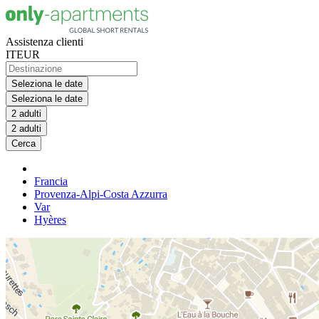
Assistenza clienti
IT
EUR
Seleziona le date
Seleziona le date
2 adulti
2 adulti
Cerca
Francia
Provenza-Alpi-Costa Azzurra
Var
Hyères