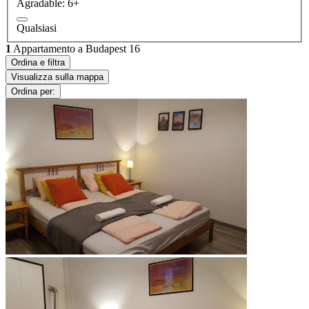
Agradable: 6+
Qualsiasi
1
Appartamento a Budapest 16
Ordina e filtra
Visualizza sulla mappa
Ordina per: