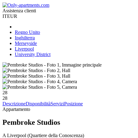
Assistenza clienti
IT
EUR
Regno Unito
Inghilterra
Merseyside
Liverpool
University District
28
28
Descrizione
Disponibilità
Servizi
Posizione
Appartamento
Pembroke Studios
A Liverpool (Quartiere della Conoscenza)