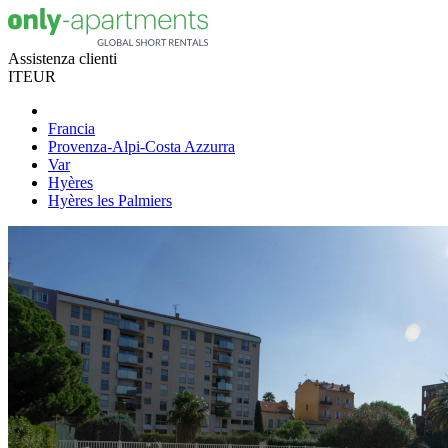
Assistenza clienti
IT
EUR
Francia
Provenza-Alpi-Costa Azzurra
Var
Hyères
Hyères les Palmiers