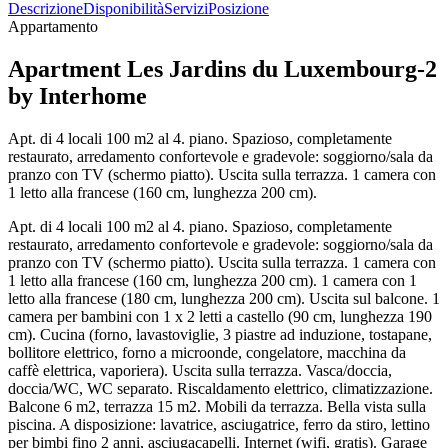
Descrizione
Disponibilità
Servizi
Posizione
Appartamento
Apartment Les Jardins du Luxembourg-2
by Interhome
Apt. di 4 locali 100 m2 al 4. piano. Spazioso, completamente
restaurato, arredamento confortevole e gradevole: soggiorno/sala da
pranzo con TV (schermo piatto). Uscita sulla terrazza. 1 camera con
1 letto alla francese (160 cm, lunghezza 200 cm).
Apt. di 4 locali 100 m2 al 4. piano. Spazioso, completamente
restaurato, arredamento confortevole e gradevole: soggiorno/sala da
pranzo con TV (schermo piatto). Uscita sulla terrazza. 1 camera con
1 letto alla francese (160 cm, lunghezza 200 cm). 1 camera con 1
letto alla francese (180 cm, lunghezza 200 cm). Uscita sul balcone. 1
camera per bambini con 1 x 2 letti a castello (90 cm, lunghezza 190
cm). Cucina (forno, lavastoviglie, 3 piastre ad induzione, tostapane,
bollitore elettrico, forno a microonde, congelatore, macchina da
caffè elettrica, vaporiera). Uscita sulla terrazza. Vasca/doccia,
doccia/WC, WC separato. Riscaldamento elettrico, climatizzazione.
Balcone 6 m2, terrazza 15 m2. Mobili da terrazza. Bella vista sulla
piscina. A disposizione: lavatrice, asciugatrice, ferro da stiro, lettino
per bimbi fino 2 anni, asciugacapelli. Internet (wifi, gratis). Garage