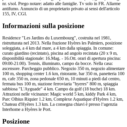
nr. s/sol. Prego notare: adatto alle famiglie. Tv solo in FR. Allarme
antifumo. Annuncio di un proprietario privato ai sensi dell'articolo
155, IV, CGI.
Informazioni sulla posizione
Residence "Les Jardins du Luxembourg", costruita nel 1981,
ristrutturata nel 2013. Nella frazione Hyères les Palmiers, posizione
soleggiata, a 4 km dal mare, a 4 km dalla spiaggia. In comune:
curato giardino (recintato), piscina ad angolo recintata (20 x 9 m,
disponibilità stagionale: 16.Mag. - 16.Ott. orari di apertura piscina:
09:00-21:00). Tennis, illuminato, campo da bocce. Nella casa:
ascensore. Parcheggio pubblico. Negozio 350 m, negozio alimentare
100 m, shopping center 1.6 km, ristorante, bar 350 m, panetteria 100
m, cafe 350 m, zona pedonale 650 m, 10 minuti a piedi dal centro,
fermata bus 100 m, stazione ferroviaria "hyeres" 800 m, spiaggia
sabbiosa "L'Ayguade" 4 km. Campo da golf (18 buche) 18 km.
Attrazioni nelle vicinanze: Magic world 5 km, kiddy Park 4 km,
Parc Olbius Riquier 1.2 km, Complexe Aquatique d'Hyères 1.2 km,
Chateau d'Hyères 1.3 km. La consegna chiavi è presso l‘agenzia
Interhome a Hyères le Port.
Posizione