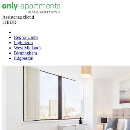
Assistenza clienti
IT
EUR
Regno Unito
Inghilterra
West Midlands
Birmingham
Edgbaston