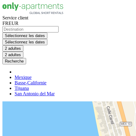
Service client
FR
EUR
Sélectionnez les dates
Sélectionnez les dates
2 adultes
2 adultes
Recherche
Mexique
Basse-Californie
Tijuana
San Antonio del Mar