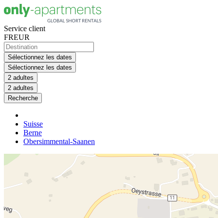
Service client
FR
EUR
Sélectionnez les dates
Sélectionnez les dates
2 adultes
2 adultes
Recherche
Suisse
Berne
Obersimmental-Saanen