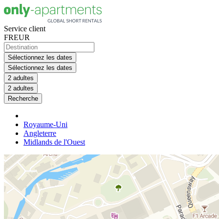
Service client
FR
EUR
Sélectionnez les dates
Sélectionnez les dates
2 adultes
2 adultes
Recherche
Royaume-Uni
Angleterre
Midlands de l'Ouest