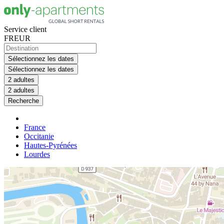
Service client
FR
EUR
Sélectionnez les dates
Sélectionnez les dates
2 adultes
2 adultes
Recherche
France
Occitanie
Hautes-Pyrénées
Lourdes