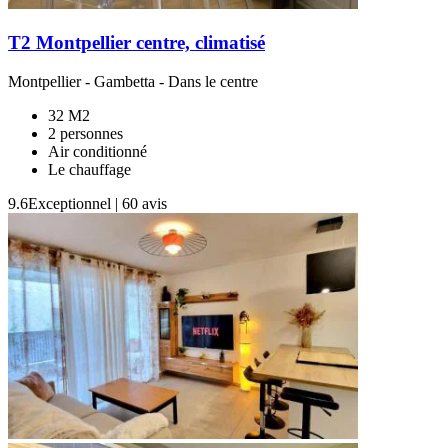
T2 Montpellier centre, climatisé
Montpellier
-
Gambetta
- Dans le centre
32 M2
2 personnes
Air conditionné
Le chauffage
9.6
Exceptionnel
|
60 avis