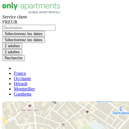
Service client
FR
EUR
Sélectionnez les dates
Sélectionnez les dates
2 adultes
2 adultes
Recherche
France
Occitanie
Hérault
Montpellier
Gambetta