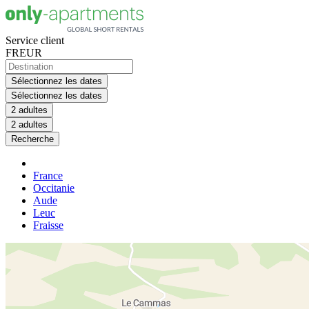
Service client
FR
EUR
Sélectionnez les dates
Sélectionnez les dates
2 adultes
2 adultes
Recherche
France
Occitanie
Aude
Leuc
Fraisse