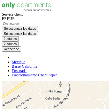
Service client
FR
EUR
Sélectionnez les dates
Sélectionnez les dates
2 adultes
2 adultes
Recherche
Mexique
Basse-Californie
Ensenada
Fraccionamiento Chapultepec