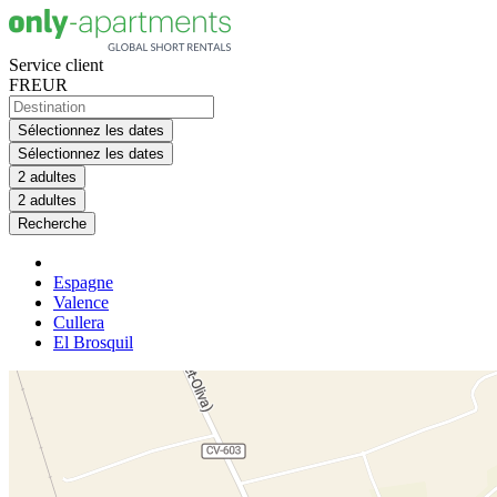
Service client
FR
EUR
Sélectionnez les dates
Sélectionnez les dates
2 adultes
2 adultes
Recherche
Espagne
Valence
Cullera
El Brosquil