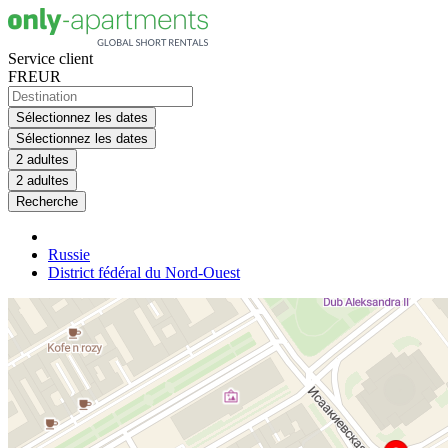
Service client
FR
EUR
Sélectionnez les dates
Sélectionnez les dates
2 adultes
2 adultes
Recherche
Russie
District fédéral du Nord-Ouest