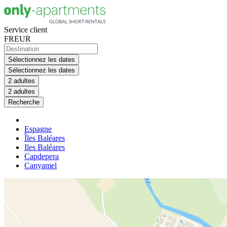
Service client
FR
EUR
Sélectionnez les dates
Sélectionnez les dates
2 adultes
2 adultes
Recherche
Espagne
Îles Baléares
Iles Baléares
Capdepera
Canyamel