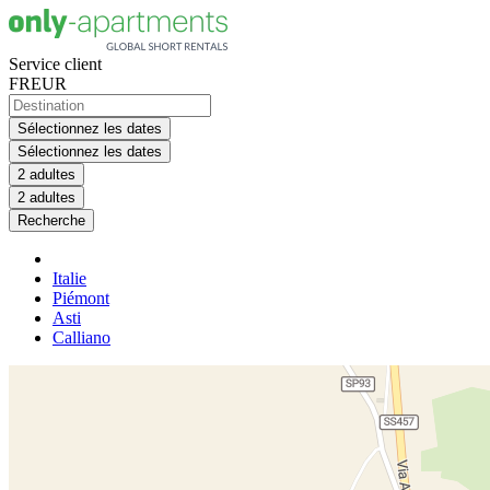
Service client
FR
EUR
Sélectionnez les dates
Sélectionnez les dates
2 adultes
2 adultes
Recherche
Italie
Piémont
Asti
Calliano