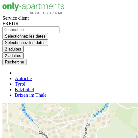
Service client
FR
EUR
Sélectionnez les dates
Sélectionnez les dates
2 adultes
2 adultes
Recherche
Autriche
Tyrol
Kitzbühel
Brixen im Thale