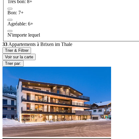
Très bon: 8+
Bon: 7+
Agréable: 6+
N'importe lequel
33
Appartements à Brixen im Thale
Trier & Filtrer
Voir sur la carte
Trier par: