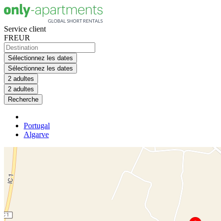
Service client
FR
EUR
Sélectionnez les dates
Sélectionnez les dates
2 adultes
2 adultes
Recherche
Portugal
Algarve