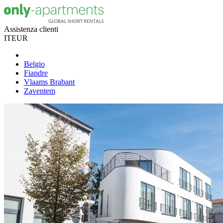
Assistenza clienti
IT
EUR
Belgio
Fiandre
Vlaams Brabant
Zaventem