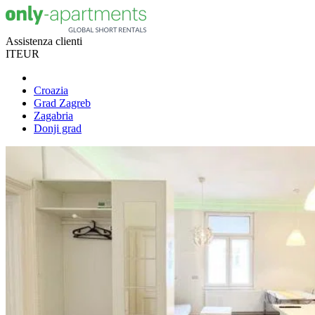
Assistenza clienti
IT
EUR
Croazia
Grad Zagreb
Zagabria
Donji grad