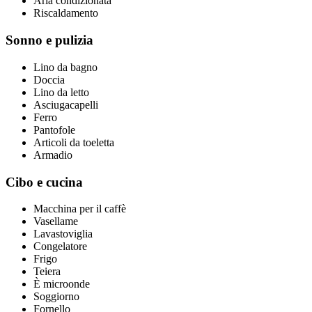
Aria condizionata
Riscaldamento
Sonno e pulizia
Lino da bagno
Doccia
Lino da letto
Asciugacapelli
Ferro
Pantofole
Articoli da toeletta
Armadio
Cibo e cucina
Macchina per il caffè
Vasellame
Lavastoviglia
Congelatore
Frigo
Teiera
È microonde
Soggiorno
Fornello