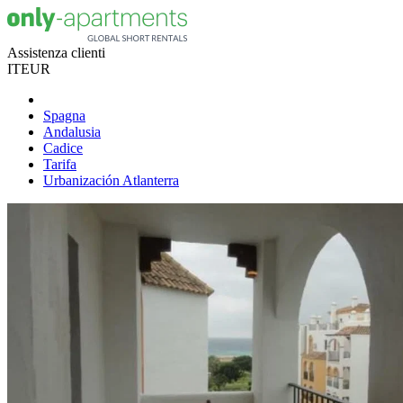
Assistenza clienti
IT
EUR
Spagna
Andalusia
Cadice
Tarifa
Urbanización Atlanterra