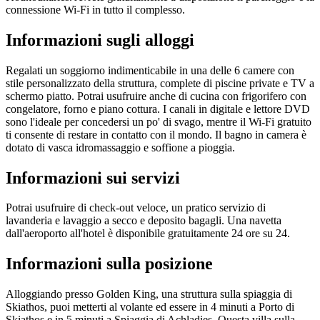
connessione Wi-Fi in tutto il complesso.
Informazioni sugli alloggi
Regalati un soggiorno indimenticabile in una delle 6 camere con
stile personalizzato della struttura, complete di piscine private e TV a
schermo piatto. Potrai usufruire anche di cucina con frigorifero con
congelatore, forno e piano cottura. I canali in digitale e lettore DVD
sono l'ideale per concedersi un po' di svago, mentre il Wi-Fi gratuito
ti consente di restare in contatto con il mondo. Il bagno in camera è
dotato di vasca idromassaggio e soffione a pioggia.
Informazioni sui servizi
Potrai usufruire di check-out veloce, un pratico servizio di
lavanderia e lavaggio a secco e deposito bagagli. Una navetta
dall'aeroporto all'hotel è disponibile gratuitamente 24 ore su 24.
Informazioni sulla posizione
Alloggiando presso Golden King, una struttura sulla spiaggia di
Skiathos, puoi metterti al volante ed essere in 4 minuti a Porto di
Skiathos e in 5 minuti a Spiaggia di Achladies. Questa villa sulla