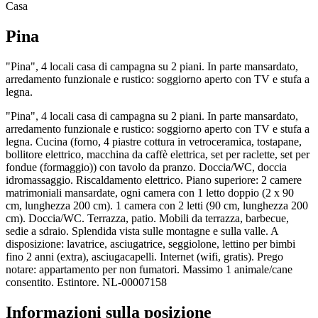
Casa
Pina
"Pina", 4 locali casa di campagna su 2 piani. In parte mansardato,
arredamento funzionale e rustico: soggiorno aperto con TV e stufa a
legna.
"Pina", 4 locali casa di campagna su 2 piani. In parte mansardato,
arredamento funzionale e rustico: soggiorno aperto con TV e stufa a
legna. Cucina (forno, 4 piastre cottura in vetroceramica, tostapane,
bollitore elettrico, macchina da caffè elettrica, set per raclette, set per
fondue (formaggio)) con tavolo da pranzo. Doccia/WC, doccia
idromassaggio. Riscaldamento elettrico. Piano superiore: 2 camere
matrimoniali mansardate, ogni camera con 1 letto doppio (2 x 90
cm, lunghezza 200 cm). 1 camera con 2 letti (90 cm, lunghezza 200
cm). Doccia/WC. Terrazza, patio. Mobili da terrazza, barbecue,
sedie a sdraio. Splendida vista sulle montagne e sulla valle. A
disposizione: lavatrice, asciugatrice, seggiolone, lettino per bimbi
fino 2 anni (extra), asciugacapelli. Internet (wifi, gratis). Prego
notare: appartamento per non fumatori. Massimo 1 animale/cane
consentito. Estintore. NL-00007158
Informazioni sulla posizione