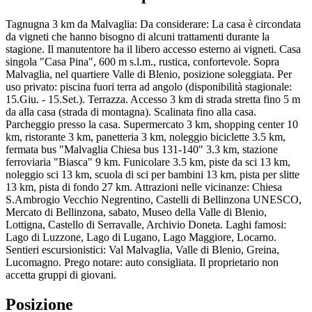
Tagnugna 3 km da Malvaglia: Da considerare: La casa è circondata
da vigneti che hanno bisogno di alcuni trattamenti durante la
stagione. Il manutentore ha il libero accesso esterno ai vigneti. Casa
singola "Casa Pina", 600 m s.l.m., rustica, confortevole. Sopra
Malvaglia, nel quartiere Valle di Blenio, posizione soleggiata. Per
uso privato: piscina fuori terra ad angolo (disponibilità stagionale:
15.Giu. - 15.Set.). Terrazza. Accesso 3 km di strada stretta fino 5 m
da alla casa (strada di montagna). Scalinata fino alla casa.
Parcheggio presso la casa. Supermercato 3 km, shopping center 10
km, ristorante 3 km, panetteria 3 km, noleggio biciclette 3.5 km,
fermata bus "Malvaglia Chiesa bus 131-140" 3.3 km, stazione
ferroviaria "Biasca" 9 km. Funicolare 3.5 km, piste da sci 13 km,
noleggio sci 13 km, scuola di sci per bambini 13 km, pista per slitte
13 km, pista di fondo 27 km. Attrazioni nelle vicinanze: Chiesa
S.Ambrogio Vecchio Negrentino, Castelli di Bellinzona UNESCO,
Mercato di Bellinzona, sabato, Museo della Valle di Blenio,
Lottigna, Castello di Serravalle, Archivio Doneta. Laghi famosi:
Lago di Luzzone, Lago di Lugano, Lago Maggiore, Locarno.
Sentieri escursionistici: Val Malvaglia, Valle di Blenio, Greina,
Lucomagno. Prego notare: auto consigliata. Il proprietario non
accetta gruppi di giovani.
Posizione