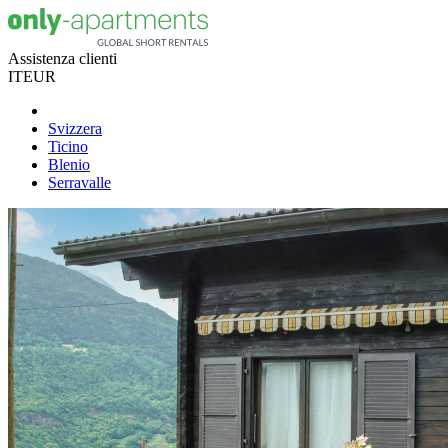
Assistenza clienti
IT
EUR
Svizzera
Ticino
Blenio
Serravalle