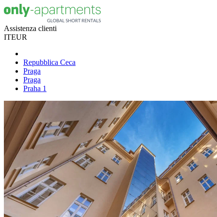
Assistenza clienti
IT
EUR
Repubblica Ceca
Praga
Praga
Praha 1