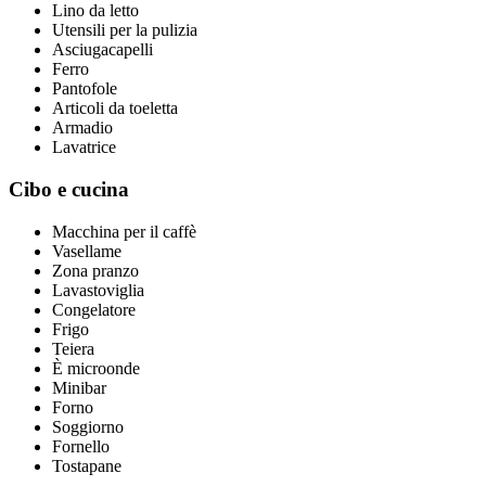
Lino da letto
Utensili per la pulizia
Asciugacapelli
Ferro
Pantofole
Articoli da toeletta
Armadio
Lavatrice
Cibo e cucina
Macchina per il caffè
Vasellame
Zona pranzo
Lavastoviglia
Congelatore
Frigo
Teiera
È microonde
Minibar
Forno
Soggiorno
Fornello
Tostapane