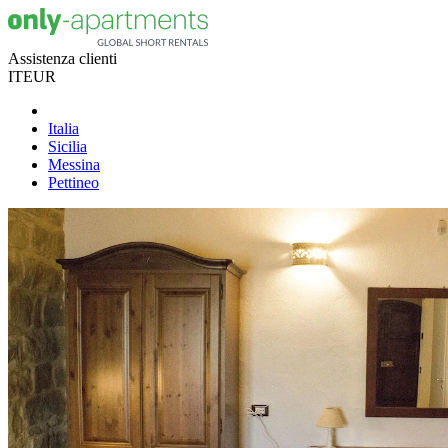
Assistenza clienti
IT
EUR
Italia
Sicilia
Messina
Pettineo