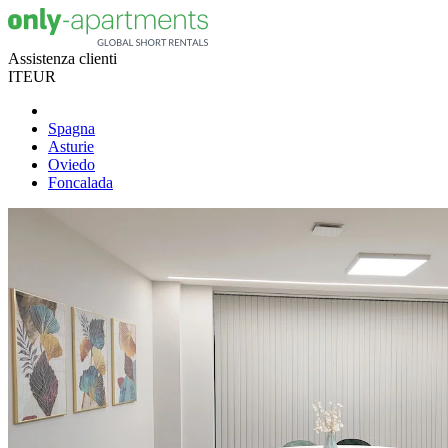
Assistenza clienti
IT
EUR
Spagna
Asturie
Oviedo
Foncalada