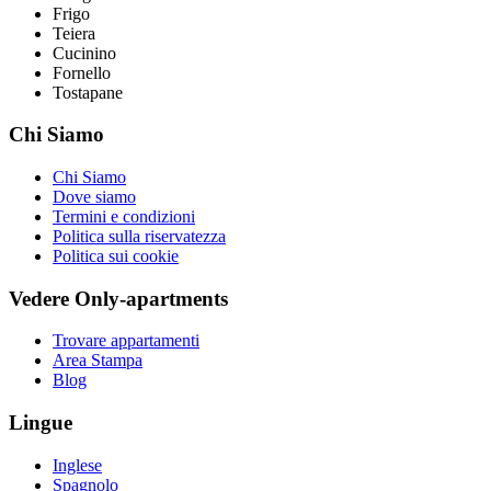
Frigo
Teiera
Cucinino
Fornello
Tostapane
Chi Siamo
Chi Siamo
Dove siamo
Termini e condizioni
Politica sulla riservatezza
Politica sui cookie
Vedere Only-apartments
Trovare appartamenti
Area Stampa
Blog
Lingue
Inglese
Spagnolo