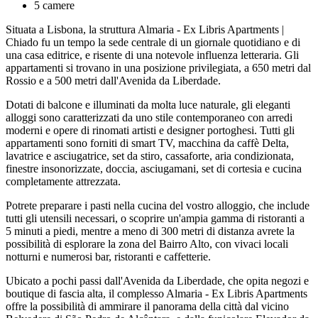
5 camere
Situata a Lisbona, la struttura Almaria - Ex Libris Apartments |
Chiado fu un tempo la sede centrale di un giornale quotidiano e di
una casa editrice, e risente di una notevole influenza letteraria. Gli
appartamenti si trovano in una posizione privilegiata, a 650 metri dal
Rossio e a 500 metri dall'Avenida da Liberdade.
Dotati di balcone e illuminati da molta luce naturale, gli eleganti
alloggi sono caratterizzati da uno stile contemporaneo con arredi
moderni e opere di rinomati artisti e designer portoghesi. Tutti gli
appartamenti sono forniti di smart TV, macchina da caffè Delta,
lavatrice e asciugatrice, set da stiro, cassaforte, aria condizionata,
finestre insonorizzate, doccia, asciugamani, set di cortesia e cucina
completamente attrezzata.
Potrete preparare i pasti nella cucina del vostro alloggio, che include
tutti gli utensili necessari, o scoprire un'ampia gamma di ristoranti a
5 minuti a piedi, mentre a meno di 300 metri di distanza avrete la
possibilità di esplorare la zona del Bairro Alto, con vivaci locali
notturni e numerosi bar, ristoranti e caffetterie.
Ubicato a pochi passi dall'Avenida da Liberdade, che opita negozi e
boutique di fascia alta, il complesso Almaria - Ex Libris Apartments
offre la possibilità di ammirare il panorama della città dal vicino