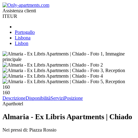
Assistenza clienti
IT
EUR
Portogallo
Lisbona
Lisbon
160
160
Descrizione
Disponibilità
Servizi
Posizione
Aparthotel
Almaria - Ex Libris Apartments | Chiado
Nei pressi di: Piazza Rossio