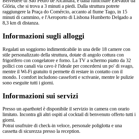
Belvedere di São Pedro de Alcântara, e dalla funicolare Elevador da
Glória, che si trova a 3 minuti a piedi. Dalla struttura potrete
raggiungere la Praça do Comércio, accanto al fiume Tago, in 15
minuti di cammino, e l'Aeroporto di Lisbona Humberto Delgado a
8,3 km di distanza.
Informazioni sugli alloggi
Regalati un soggiorno indimenticabile in una delle 18 camere con
stile personalizzato della struttura, dotate di angolo cottura con
frigorifero con congelatore e forno. La TV a schermo piatto da 32
pollici con canali via cavo è l'ideale per concedersi un po' di svago,
mentre il Wi-Fi gratuito ti permette di restare in contatto con il
mondo. I comfort includono casseforti e scrivanie, mentre le pulizie
sono eseguite tutti i giorni.
Informazioni sui servizi
Presso un aparthotel è disponibile il servizio in camera con orario
limitato. Incontra gli altri ospiti al cocktail di benvenuto offerto tutti i
giorni.
Potrai usufruire di check-in veloce, personale poliglotta e una
cassetta di sicurezza presso la reception.