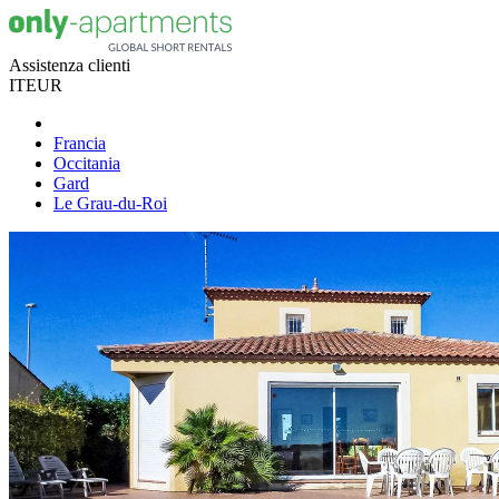
Assistenza clienti
IT
EUR
Francia
Occitania
Gard
Le Grau-du-Roi