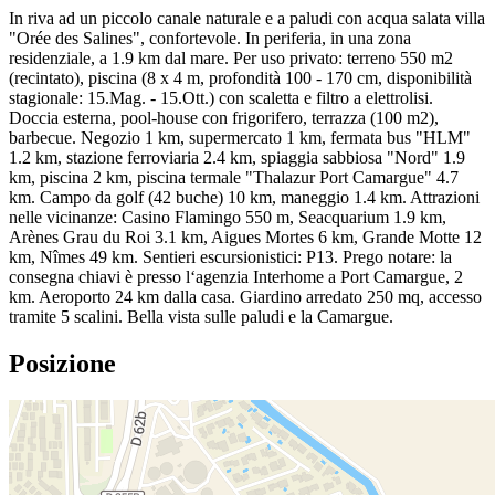
In riva ad un piccolo canale naturale e a paludi con acqua salata villa
"Orée des Salines", confortevole. In periferia, in una zona
residenziale, a 1.9 km dal mare. Per uso privato: terreno 550 m2
(recintato), piscina (8 x 4 m, profondità 100 - 170 cm, disponibilità
stagionale: 15.Mag. - 15.Ott.) con scaletta e filtro a elettrolisi.
Doccia esterna, pool-house con frigorifero, terrazza (100 m2),
barbecue. Negozio 1 km, supermercato 1 km, fermata bus "HLM"
1.2 km, stazione ferroviaria 2.4 km, spiaggia sabbiosa "Nord" 1.9
km, piscina 2 km, piscina termale "Thalazur Port Camargue" 4.7
km. Campo da golf (42 buche) 10 km, maneggio 1.4 km. Attrazioni
nelle vicinanze: Casino Flamingo 550 m, Seacquarium 1.9 km,
Arènes Grau du Roi 3.1 km, Aigues Mortes 6 km, Grande Motte 12
km, Nîmes 49 km. Sentieri escursionistici: P13. Prego notare: la
consegna chiavi è presso l‘agenzia Interhome a Port Camargue, 2
km. Aeroporto 24 km dalla casa. Giardino arredato 250 mq, accesso
tramite 5 scalini. Bella vista sulle paludi e la Camargue.
Posizione