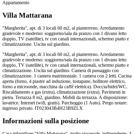
Appartamento
Villa Mattarana
"Margherita", apt. di 3 locali 60 m2, al pianterreno. Arredamento
gradevole e moderno: soggiorno/sala da pranzo con 1 divano letto
doppio, TV (satellite), tv con canali internazionali, schermo piatto e
climatizzazione. Uscita sul giardino.
"Margherita", apt. di 3 locali 60 m2, al pianterreno. Arredamento
gradevole e moderno: soggiorno/sala da pranzo con 1 divano letto
doppio, TV (satellite), tv con canali internazionali, schermo piatto e
climatizzazione. Uscita sul giardino. Camera di passaggio con
climatizzazione. 1 camera matrimoniale. 1 camera con 2 letti. Cucina
aperta (forno, 4 piastre ad induzione, tostapane, bollitore elettrico,
forno a microonde, macchina da caffè elettrica). Doccia/bidet/WC.
Riscaldamento a gas (extra), climatizzazione (extra). Pavimenti in
pietra. Terrazza 8 m2, giardino. Mobili da terrazza. A disposizione:
lavatrice. Internet (wifi, gratis). Parcheggio (1 Auto). Prego notare:
ingresso privato. IT023043B4H23B9ZLX
Informazioni sulla posizione
Casa trifamiliare "Villa Mattarana", molto piacevole, indipendente. 3