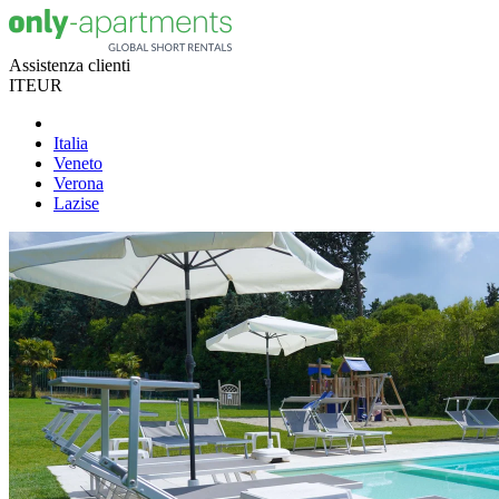
Assistenza clienti
IT
EUR
Italia
Veneto
Verona
Lazise