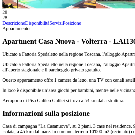
28
28
Descrizione
Disponibilità
Servizi
Posizione
Appartamento
Apartment Casa Nuova - Volterra - LAI13
Ubicato a Fattoria Spedaletto nella regione Toscana, l’alloggio Apar
Ubicato a Fattoria Spedaletto nella regione Toscana, l’alloggio Apart
all’aperto stagionale e il parcheggio privato gratuito.
Questo appartamento offre 1 camera da letto, una TV con canali satelli
In loco è disponibile un’area giochi per bambini, mentre nelle vicinanz
Aeroporto di Pisa Galileo Galilei si trova a 53 km dalla struttura.
Informazioni sulla posizione
Casa di campagna "La Casanuova", su 2 piani. 3 case nel residence. 9 
isolata, a 45 km dal mare. In comune: terreno 10'000 m2 (recintato) con