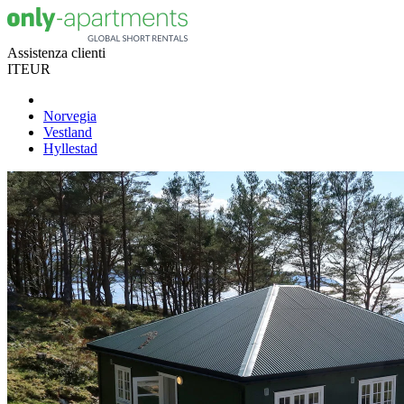
Assistenza clienti
IT
EUR
Norvegia
Vestland
Hyllestad