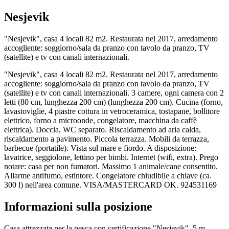
Nesjevik
"Nesjevik", casa 4 locali 82 m2. Restaurata nel 2017, arredamento
accogliente: soggiorno/sala da pranzo con tavolo da pranzo, TV
(satellite) e tv con canali internazionali.
"Nesjevik", casa 4 locali 82 m2. Restaurata nel 2017, arredamento
accogliente: soggiorno/sala da pranzo con tavolo da pranzo, TV
(satellite) e tv con canali internazionali. 3 camere, ogni camera con 2
letti (80 cm, lunghezza 200 cm) (lunghezza 200 cm). Cucina (forno,
lavastoviglie, 4 piastre cottura in vetroceramica, tostapane, bollitore
elettrico, forno a microonde, congelatore, macchina da caffè
elettrica). Doccia, WC separato. Riscaldamento ad aria calda,
riscaldamento a pavimento. Piccola terrazza. Mobili da terrazza,
barbecue (portatile). Vista sul mare e fiordo. A disposizione:
lavatrice, seggiolone, lettino per bimbi. Internet (wifi, extra). Prego
notare: casa per non fumatori. Massimo 1 animale/cane consentito.
Allarme antifumo, estintore. Congelatore chiudibile a chiave (ca.
300 l) nell'area comune. VISA/MASTERCARD OK. 924531169
Informazioni sulla posizione
Casa attrezzata per la pesca con certificazione "Nesjevik", 5 m