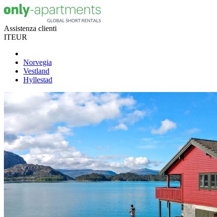
Assistenza clienti
IT
EUR
Norvegia
Vestland
Hyllestad