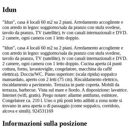
Idun
"Idun", casa 4 locali 60 m2 su 2 piani. Arredamento accogliente e
con arredo in legno: soggiorno/sala da pranzo con stufa svedese,
tavolo da pranzo, TV (satellite), tv con canali internazionali e DVD.
2 camere, ogni camera con 1 letto doppio.
"Idun", casa 4 locali 60 m2 su 2 piani. Arredamento accogliente e
con arredo in legno: soggiorno/sala da pranzo con stufa svedese,
tavolo da pranzo, TV (satellite), tv con canali internazionali e DVD.
2 camere, ogni camera con 1 letto doppio. Cucina aperta (4 punti
cottura, forno, lavastoviglie, congelatore, macchina da caffè
elettrica). Doccia/WC. Piano superiore: (scala ripida) soppalco
mansardato, aperto con 2 letti (75 cm). Riscaldamento elettrico,
riscaldamento a pavimento. Terrazza in parte coperta. Mobili da
terrazza, barbecue. Vista sul mare e fiordo. A disposizione: lavatrice.
Internet (wifi, gratis). Prego notare: allarme antifumo, estintore.
Congelatore ca. 210 l. Uno o più posti letto adibiti a zona notte si
trovano in area aperta o di passaggio (come soppalco, corridoio,
alcova e simili). 924531169
Informazioni sulla posizione