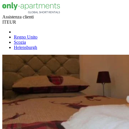
Assistenza clienti
IT
EUR
Regno Unito
Scozia
Helensburgh