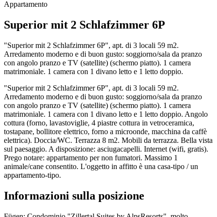
Appartamento
Superior mit 2 Schlafzimmer 6P
"Superior mit 2 Schlafzimmer 6P", apt. di 3 locali 59 m2.
Arredamento moderno e di buon gusto: soggiorno/sala da pranzo
con angolo pranzo e TV (satellite) (schermo piatto). 1 camera
matrimoniale. 1 camera con 1 divano letto e 1 letto doppio.
"Superior mit 2 Schlafzimmer 6P", apt. di 3 locali 59 m2.
Arredamento moderno e di buon gusto: soggiorno/sala da pranzo
con angolo pranzo e TV (satellite) (schermo piatto). 1 camera
matrimoniale. 1 camera con 1 divano letto e 1 letto doppio. Angolo
cottura (forno, lavastoviglie, 4 piastre cottura in vetroceramica,
tostapane, bollitore elettrico, forno a microonde, macchina da caffè
elettrica). Doccia/WC. Terrazza 8 m2. Mobili da terrazza. Bella vista
sul paesaggio. A disposizione: asciugacapelli. Internet (wifi, gratis).
Prego notare: appartamento per non fumatori. Massimo 1
animale/cane consentito. L'oggetto in affitto è una casa-tipo / un
appartamento-tipo.
Informazioni sulla posizione
Fügen: Condominio "Zillertal Suites by AlpsResorts", molto