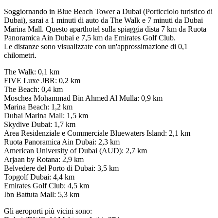
Soggiornando in Blue Beach Tower a Dubai (Porticciolo turistico di
Dubai), sarai a 1 minuti di auto da The Walk e 7 minuti da Dubai
Marina Mall. Questo aparthotel sulla spiaggia dista 7 km da Ruota
Panoramica Ain Dubai e 7,5 km da Emirates Golf Club.
Le distanze sono visualizzate con un'approssimazione di 0,1
chilometri.
The Walk: 0,1 km
FIVE Luxe JBR: 0,2 km
The Beach: 0,4 km
Moschea Mohammad Bin Ahmed Al Mulla: 0,9 km
Marina Beach: 1,2 km
Dubai Marina Mall: 1,5 km
Skydive Dubai: 1,7 km
Area Residenziale e Commerciale Bluewaters Island: 2,1 km
Ruota Panoramica Ain Dubai: 2,3 km
American University of Dubai (AUD): 2,7 km
Arjaan by Rotana: 2,9 km
Belvedere del Porto di Dubai: 3,5 km
Topgolf Dubai: 4,4 km
Emirates Golf Club: 4,5 km
Ibn Battuta Mall: 5,3 km
Gli aeroporti più vicini sono: