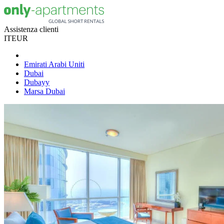
Assistenza clienti
IT
EUR
Emirati Arabi Uniti
Dubai
Dubayy
Marsa Dubai