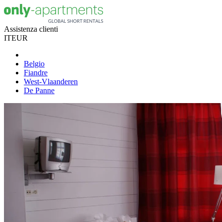
Assistenza clienti
IT
EUR
Belgio
Fiandre
West-Vlaanderen
De Panne