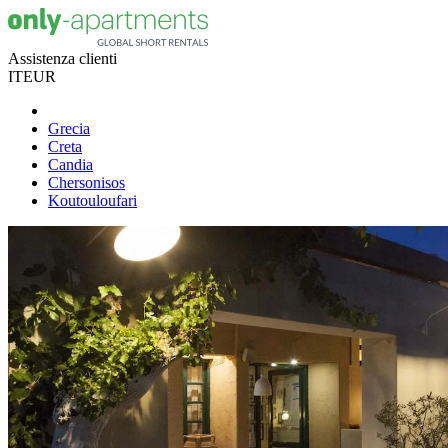
Assistenza clienti
IT
EUR
Grecia
Creta
Candia
Chersonisos
Koutouloufari